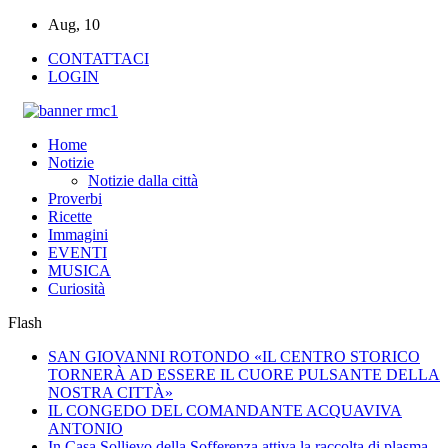
Aug, 10
CONTATTACI
LOGIN
Home
Notizie
Notizie dalla città
Proverbi
Ricette
Immagini
EVENTI
MUSICA
Curiosità
Flash
SAN GIOVANNI ROTONDO «IL CENTRO STORICO
TORNERÀ AD ESSERE IL CUORE PULSANTE DELLA
NOSTRA CITTÀ»
IL CONGEDO DEL COMANDANTE ACQUAVIVA
ANTONIO
In Casa Sollievo della Sofferenza attiva la raccolta di plasma