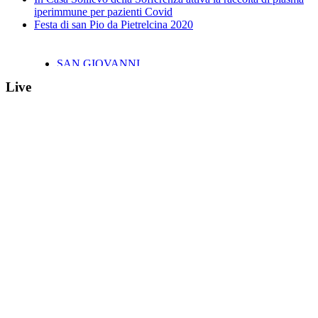
iperimmune per pazienti Covid
Festa di san Pio da Pietrelcina 2020
SAN GIOVANNI
ROTONDO «IL
Live
CENTRO STORICO
TORNERÀ AD ESSERE
IL CUORE PULSANTE
DELLA NOSTRA
CITTÀ»
IL CONGEDO DEL
COMANDANTE
ACQUAVIVA
ANTONIO
In Casa Sollievo della
Sofferenza attiva la
raccolta di plasma
iperimmune per pazienti
Covid
Festa di san Pio da
Pietrelcina 2020