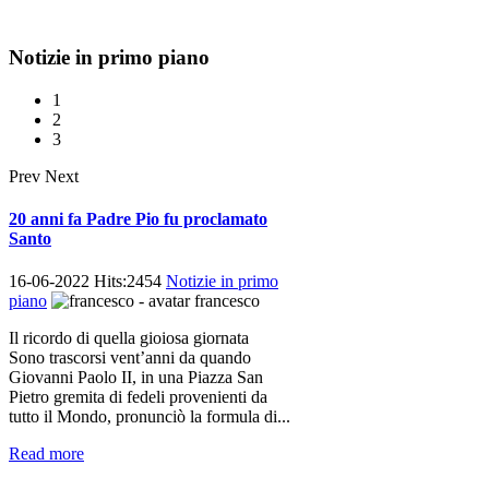
Notizie
in primo piano
1
2
3
Prev
Next
20 anni fa Padre Pio fu proclamato
Santo
16-06-2022 Hits:2454
Notizie in primo
piano
francesco
Il ricordo di quella gioiosa giornata
Sono trascorsi vent’anni da quando
Giovanni Paolo II, in una Piazza San
Pietro gremita di fedeli provenienti da
tutto il Mondo, pronunciò la formula di...
Read more