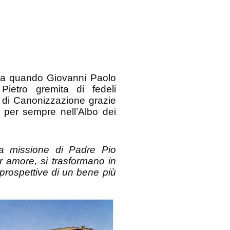
 da quando Giovanni Paolo
ietro gremita di fedeli
iò la formula di Canonizzazione grazie
enne iscritto per sempre nell’Albo dei
la missione di Padre Pio
oltà e dolori, se accettati per amore, si trasformano in
 di santità, che apre verso prospettive di un bene più