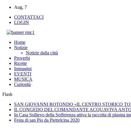
Aug, 7
CONTATTACI
LOGIN
Home
Notizie
Notizie dalla città
Proverbi
Ricette
Immagini
EVENTI
MUSICA
Curiosità
Flash
SAN GIOVANNI ROTONDO «IL CENTRO STORICO TO
IL CONGEDO DEL COMANDANTE ACQUAVIVA ANT
In Casa Sollievo della Sofferenza attiva la raccolta di plasma 
Festa di san Pio da Pietrelcina 2020