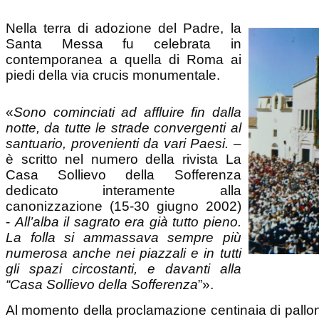
Nella terra di adozione del Padre, la
Santa Messa fu celebrata in
contemporanea a quella di Roma ai
piedi della via crucis monumentale.
«
Sono cominciati ad affluire fin dalla
notte, da tutte le strade convergenti al
santuario, provenienti da vari Paesi.
–
è scritto nel numero della rivista La
Casa Sollievo della Sofferenza
dedicato interamente alla
canonizzazione (15-30 giugno 2002)
-
All’alba il sagrato era già tutto pieno.
La folla si ammassava sempre più
numerosa anche nei piazzali e in tutti
gli spazi circostanti, e davanti alla
“Casa Sollievo della Sofferenza
”».
Al momento della proclamazione centinaia di pallonc
e l’ospedale voluto dal nuovo Santo totalmente “i
evento, accoglieva sulle sue terrazze un gran nume