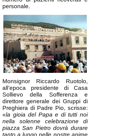
personale.
Monsignor Riccardo Ruotolo,
all’epoca presidente di Casa
Sollievo della Sofferenza e
direttore generale dei Gruppi di
Preghiera di Padre Pio, scrisse:
«
la gioia del Papa e di tutti noi
nella solenne celebrazione di
piazza San Pietro dovrà durare
tanto a lungo nelle nostre anime
per confortarci dopo tanti anni di
attesa di questo grande evento
che ha avuto una grande
risonanza nella Chiesa per la
persona di Padre Pio, che ha
riempito di sé il secolo scorso
con una testimonianza di vita
unica, come hanno avuto modo
di rilevare tutti i mezzi di
comunicazione sociale per molti
decenni dagli anni Venti alla fine