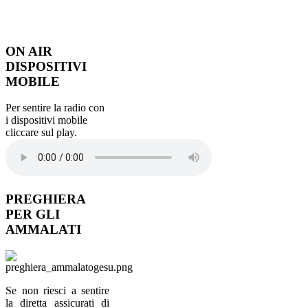
ON
AIR
DISPOSITIVI
MOBILE
Per sentire la radio con
i dispositivi mobile
cliccare sul play.
PREGHIERA
PER GLI
AMMALATI
Se non riesci a sentire
la diretta assicurati di
avere il tuo browser
aggiornato. Per Internet