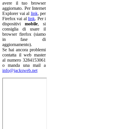
Explorer vai al
link
, per
Firefox vai al
link
. Per i
dispositivi
mobile
, si
consiglia di usare il
browser firefox (siamo
in fase di
aggiornamento).
Se hai ancora problemi
contatta il web master
al numero 3284153061
o manda una mail a
info@jacksweb.net