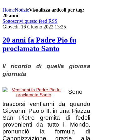
Home
Notizie
Visualizza articoli per tag:
20 anni
Sottoscrivi questo feed RSS
Giovedì, 16 Giugno 2022 13:25
20 anni fa Padre Pio fu
proclamato Santo
Il ricordo di quella gioiosa
giornata
Sono
trascorsi vent’anni da quando
Giovanni Paolo II, in una Piazza
San Pietro gremita di fedeli
provenienti da tutto il Mondo,
pronunciò la formula di
Canonizzazione grazie alla
quale Padre Pio da Pietrelcina
venne iscritto per sempre