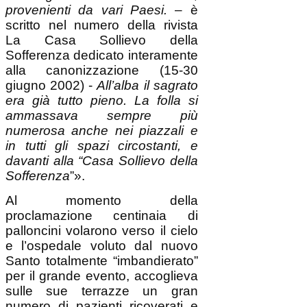
provenienti da vari Paesi.
– è
scritto nel numero della rivista
La Casa Sollievo della
Sofferenza dedicato interamente
alla canonizzazione (15-30
giugno 2002) -
All’alba il sagrato
era già tutto pieno. La folla si
ammassava sempre più
numerosa anche nei piazzali e
in tutti gli spazi circostanti, e
davanti alla “Casa Sollievo della
Sofferenza
”».
Al momento della
proclamazione centinaia di
palloncini volarono verso il cielo
e l’ospedale voluto dal nuovo
Santo totalmente “imbandierato”
per il grande evento, accoglieva
sulle sue terrazze un gran
numero di pazienti ricoverati e