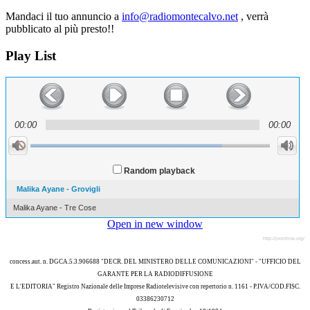
Mandaci il tuo annuncio a
info@radiomontecalvo.net
, verrà
pubblicato al più presto!!
Play
List
00:00
00:00
Random playback
Malika Ayane - Grovigli
Malika Ayane - Tre Cose
Open in new window
http://joomline.org/
concess.aut. n. DGCA.5.3.906688 "DECR. DEL MINISTERO DELLE COMUNICAZIONI" - "UFFICIO DEL
GARANTE PER LA RADIODIFFUSIONE
E L'EDITORIA" Registro Nazionale delle Imprese Radiotelevisive con repertorio n. 1161 - P.IVA/COD.FISC.
03386230712