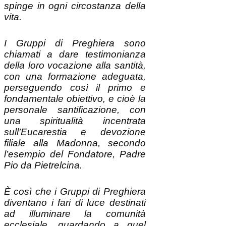
vita.
I Gruppi di Preghiera sono
chiamati a dare testimonianza
della loro vocazione alla santità,
con una formazione adeguata,
perseguendo così il primo e
fondamentale obiettivo, e cioè la
personale santificazione, con
una spiritualità incentrata
sull’Eucarestia e devozione
filiale alla Madonna, secondo
l’esempio del Fondatore, Padre
Pio da Pietrelcina.
È così che i Gruppi di Preghiera
diventano i fari di luce destinati
ad illuminare la comunità
ecclesiale, guardando a quel
modello che Giovanni Paolo II
ha proposto al mondo intero il
16 giugno scorso: PADRE PIO