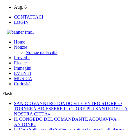
Aug, 6
CONTATTACI
LOGIN
Home
Notizie
Notizie dalla città
Proverbi
Ricette
Immagini
EVENTI
MUSICA
Curiosità
Flash
SAN GIOVANNI ROTONDO «IL CENTRO STORICO
TORNERÀ AD ESSERE IL CUORE PULSANTE DELLA
NOSTRA CITTÀ»
IL CONGEDO DEL COMANDANTE ACQUAVIVA
ANTONIO
In Casa Sollievo della Sofferenza attiva la raccolta di plasma